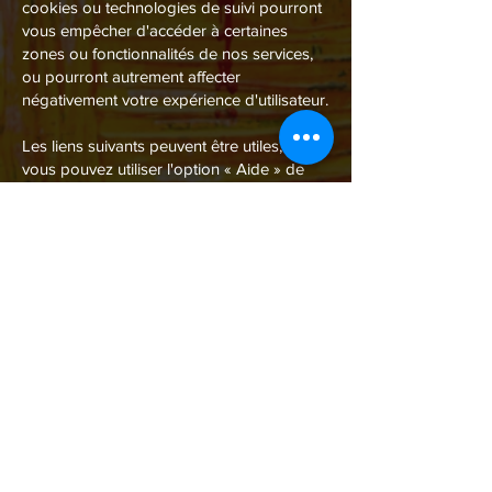
cookies ou technologies de suivi pourront
vous empêcher d'accéder à certaines
zones ou fonctionnalités de nos services,
ou pourront autrement affecter
négativement votre expérience d'utilisateur.
Les liens suivants peuvent être utiles, ou
vous pouvez utiliser l'option « Aide » de
votre navigateur.
Paramètres des cookies dans Firefox
Paramètres des cookies dans Internet
Explorer
Paramètres des cookies dans Google
Chrome
Paramètres des cookies dans Safari (OS X)
Paramètres des cookies dans Safari (iOS)
Paramètres des cookies dans Android
Pour refuser et empêcher que vos
données soient utilisées par Google
Analytics sur tous les sites Web, consultez